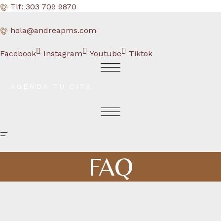
saltar
Tlf: 303 709 9870
al
hola@andreapms.com
contenido
Facebook
Instagram
Youtube
Tiktok
AGENDA TU CITA
FAQ