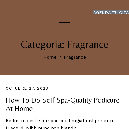
AGENDA TU CITA
Categoría:
Fragrance
Home
Fragrance
OCTUBRE 27, 2023
How To Do Self Spa-Quality Pedicure
At Home
Rellus molestie tempor nec feugiat nisl pretium
fusce id. Nibh nunc non blandit...