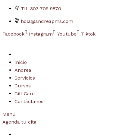
saltar
Tlf: 303 709 9870
al
hola@andreapms.com
contenido
Facebook
Instagram
Youtube
Tiktok
Inicio
Andrea
Servicios
Cursos
Gift Card
Contáctanos
Menu
Agenda tu cita