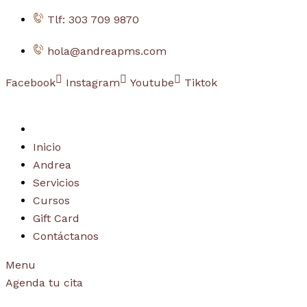
saltar
Tlf: 303 709 9870
al
hola@andreapms.com
contenido
Facebook
Instagram
Youtube
Tiktok
Inicio
Andrea
Servicios
Cursos
Gift Card
Contáctanos
Menu
Agenda tu cita